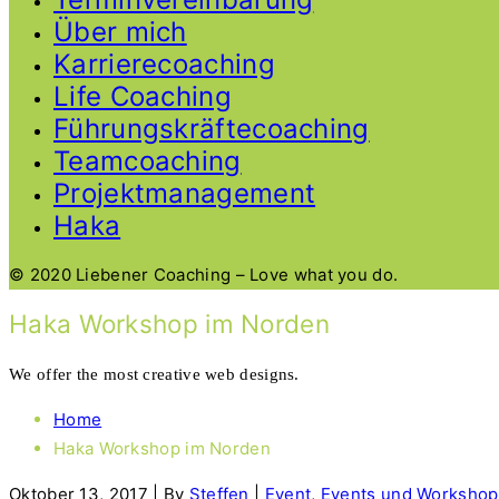
Über mich
Karrierecoaching
Life Coaching
Führungskräftecoaching
Teamcoaching
Projektmanagement
Haka
© 2020 Liebener Coaching – Love what you do.
Haka Workshop im Norden
We offer the most creative web designs.
Home
Haka Workshop im Norden
Oktober 13, 2017
|
By
Steffen
|
Event
,
Events und Workshop