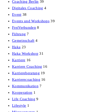
Coaching Berlin
39
Digitales Coaching
4
Event
38
Events und Workshops
39
FreiVerbunden
8
Führung
7
Gemeinschaft
4
Haka
23
Haka Workshop
31
Karriere
16
Karriere Coaching
16
Karriereberatung
19
Karrierecoaching
16
Kommunikation
7
Kooperation
1
Life Coaching
9
Lifestyle
1