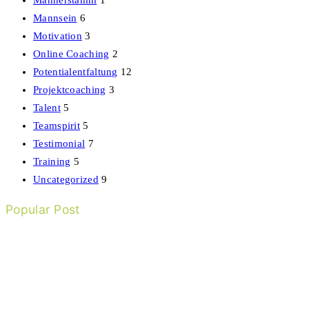
Männerstamm
1
Mannsein
6
Motivation
3
Online Coaching
2
Potentialentfaltung
12
Projektcoaching
3
Talent
5
Teamspirit
5
Testimonial
7
Training
5
Uncategorized
9
Popular Post