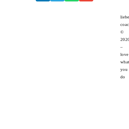
lieb
coac
©
202
–
love
wha
you
do