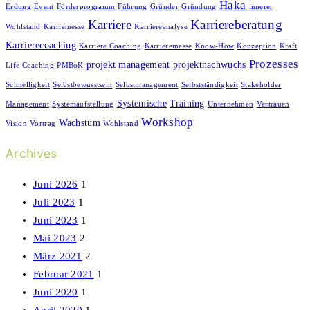
Haka
Erdung
Event
Förderprogramm
Führung
Gründer
Gründung
innerer
Karriere
Karriereberatung
Wohlstand
Karriemesse
Karriereanalyse
Karrierecoaching
Karriere Coaching
Karrieremesse
Know-How
Konzeption
Kraft
Prozesses
projekt management
projektnachwuchs
Life Coaching
PMBoK
Schnelligkeit
Selbstbewusstsein
Selbstmanagement
Selbstständigkeit
Stakeholder
Systemische
Training
Management
Systemaufstellung
Unternehmen
Vertrauen
Workshop
Wachstum
Vision
Vortrag
Wohlstand
Archives
Juni 2026
1
Juli 2023
1
Juni 2023
1
Mai 2023
2
März 2021
2
Februar 2021
1
Juni 2020
1